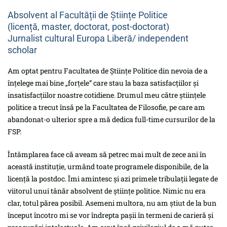
Absolvent al Facultății de Științe Politice
(licență, master, doctorat, post-doctorat)
Jurnalist cultural Europa Liberă/ independent
scholar
Am optat pentru Facultatea de Științe Politice din nevoia de a
înțelege mai bine „forțele” care stau la baza satisfacțiilor și
insatisfacțiilor noastre cotidiene. Drumul meu către științele
politice a trecut însă pe la Facultatea de Filosofie, pe care am
abandonat-o ulterior spre a mă dedica full-time cursurilor de la
FSP.
Întâmplarea face că aveam să petrec mai mult de zece ani în
această instituție, urmând toate programele disponibile, de la
licență la postdoc. Îmi amintesc și azi primele tribulații legate de
viitorul unui tânăr absolvent de științe politice. Nimic nu era
clar, totul părea posibil. Asemeni multora, nu am știut de la bun
început încotro mi se vor îndrepta pașii în termeni de carieră și