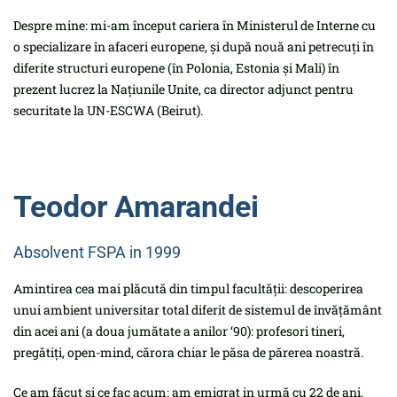
Despre mine: mi-am început cariera în Ministerul de Interne cu
o specializare în afaceri europene, și după nouă ani petrecuți în
diferite structuri europene (în Polonia, Estonia și Mali) în
prezent lucrez la Națiunile Unite, ca director adjunct pentru
securitate la UN-ESCWA (Beirut).
Teodor Amarandei
Absolvent FSPA in 1999
Amintirea cea mai plăcută din timpul facultății: descoperirea
unui ambient universitar total diferit de sistemul de învățământ
din acei ani (a doua jumătate a anilor ‘90): profesori tineri,
pregătiți, open-mind, cărora chiar le păsa de părerea noastră.
Ce am făcut și ce fac acum: am emigrat in urmă cu 22 de ani,