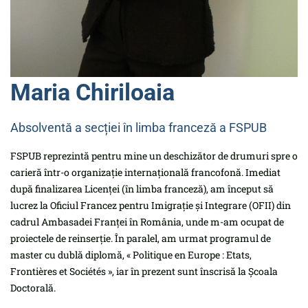
Maria Chiriloaia
Absolventă a secției în limba franceză a FSPUB
FSPUB reprezintă pentru mine un deschizător de drumuri spre o
carieră într-o organizație internațională francofonă. Imediat
după finalizarea Licenței (în limba franceză), am început să
lucrez la Oficiul Francez pentru Imigrație și Integrare (OFII) din
cadrul Ambasadei Franței în România, unde m-am ocupat de
proiectele de reinserție. În paralel, am urmat programul de
master cu dublă diplomă, « Politique en Europe : Etats,
Frontières et Sociétés », iar în prezent sunt înscrisă la Școala
Doctorală.