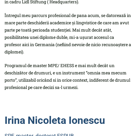
in cadru Lidl Stiftung ( Headquarters).
Întregul meu parcurs profesional de pana acum, se datorează in
mare parte deschiderii academice și lingvistice de care am avut
parte pe toată perioada studenției. Mai mult decât atât,
posibilitatea unei diplome duble, mi-a ușurat accesul ca
profesor aici in Germania (nefiind nevoie de nicio recunoaștere a
diplomei).
Programul de master MPE/ EHESS e mai mult decât un
deschizător de drumuri, e un instrument “omnia mea mecum
porto”, utilizabil oricând si in orice context, indiferent de drumul
profesional pe care decizi sa-l urmezi.
Irina Nicoleta Ionescu
SPF, master, doctorat FSPUB