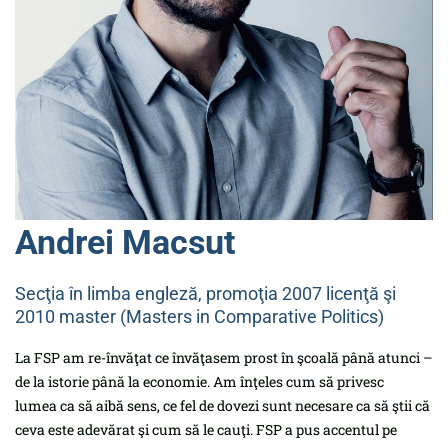
Andrei Macsut
Secţia în limba engleză, promoţia 2007 licenţă şi
2010 master (Masters in Comparative Politics)
La FSP am re-învăţat ce învăţasem prost în şcoală până atunci –
de la istorie până la economie. Am înţeles cum să privesc
lumea ca să aibă sens, ce fel de dovezi sunt necesare ca să ştii că
ceva este adevărat şi cum să le cauţi. FSP a pus accentul pe