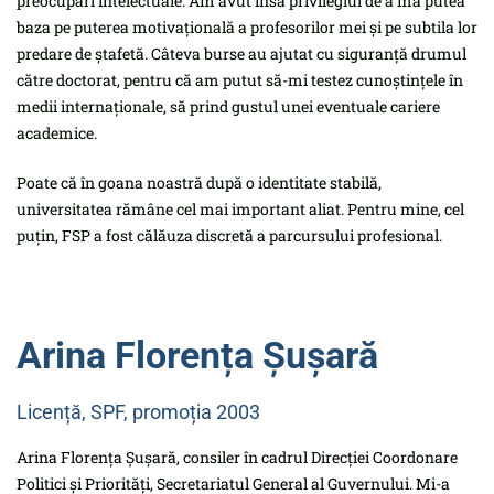
preocupări intelectuale. Am avut însă privilegiul de a mă putea
baza pe puterea motivațională a profesorilor mei și pe subtila lor
predare de ștafetă. Câteva burse au ajutat cu siguranță drumul
către doctorat, pentru că am putut să-mi testez cunoștințele în
medii internaționale, să prind gustul unei eventuale cariere
academice.
Poate că în goana noastră după o identitate stabilă,
universitatea rămâne cel mai important aliat. Pentru mine, cel
puțin, FSP a fost călăuza discretă a parcursului profesional.
Arina Florența Șușară
Licență, SPF, promoția 2003
Arina Florența Șușară, consiler în cadrul Direcției Coordonare
Politici și Priorități, Secretariatul General al Guvernului. Mi-a