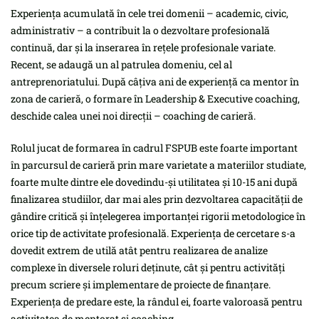
Experiența acumulată în cele trei domenii – academic, civic,
administrativ – a contribuit la o dezvoltare profesională
continuă, dar și la inserarea în rețele profesionale variate.
Recent, se adaugă un al patrulea domeniu, cel al
antreprenoriatului. După câțiva ani de experiență ca mentor în
zona de carieră, o formare în Leadership & Executive coaching,
deschide calea unei noi direcții – coaching de carieră.
Rolul jucat de formarea în cadrul FSPUB este foarte important
în parcursul de carieră prin mare varietate a materiilor studiate,
foarte multe dintre ele dovedindu-și utilitatea și 10-15 ani după
finalizarea studiilor, dar mai ales prin dezvoltarea capacității de
gândire critică și înțelegerea importanței rigorii metodologice în
orice tip de activitate profesională. Experiența de cercetare s-a
dovedit extrem de utilă atât pentru realizarea de analize
complexe în diversele roluri deținute, cât și pentru activități
precum scriere și implementare de proiecte de finanțare.
Experiența de predare este, la rândul ei, foarte valoroasă pentru
activitatea de mentorat și coaching.