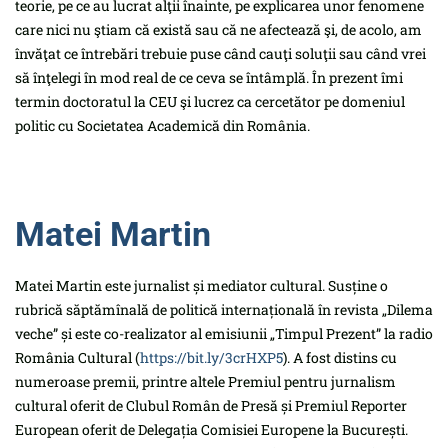
teorie, pe ce au lucrat alţii înainte, pe explicarea unor fenomene
care nici nu ştiam că există sau că ne afectează şi, de acolo, am
învăţat ce întrebări trebuie puse când cauţi soluţii sau când vrei
să înţelegi în mod real de ce ceva se întâmplă. În prezent îmi
termin doctoratul la CEU şi lucrez ca cercetător pe domeniul
politic cu Societatea Academică din România.
Matei Martin
Matei Martin este jurnalist și mediator cultural. Susține o
rubrică săptămînală de politică internațională în revista „Dilema
veche” și este co-realizator al emisiunii „Timpul Prezent” la radio
România Cultural (
https://bit.ly/3crHXP5
). A fost distins cu
numeroase premii, printre altele Premiul pentru jurnalism
cultural oferit de Clubul Român de Presă și Premiul Reporter
European oferit de Delegația Comisiei Europene la București.