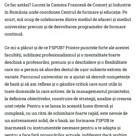
Ce fac astăzi? Lucrez la Camera Franceză de Comerț și Industrie
în România unde coordonez Centrul de formare și educație. Pe
scurt, mă ocup de colaborarea dintre mediul de afaceri și mediul
universitar precum și de dezvoltarea programelor de formare
continuă.
Ce mi-a plăcut și de ce FSPUB? Printre punctele forte ale acestei
facultăți, subliniez profesionalismul și o mentalitate foarte
deschisă a profesorilor, precum și o deschidere și o flexibilitate
care mi-a permis să abordez destul de ușor subiecte extrem de
variate. Parcursul universitar m-a ajutat să dezvolt competențe
de bază și să am reflexe și o gândire critică care sunt utile în
toate domeniile în care activez: de la managementul proiectelor,
la definirea obiectivelor, construire de strategii, analize și crearea
unei rețele. Pentru a se lansa în această lume diversă și
complexă, cu un ritm de schimbare foarte rapid, este nevoie de
un antrenament solid, de o bază, iar formarea FSPUB te
înarmează cu instrumentele necesare pentru a te adapta și
pentru a face față provocărilor actuale, indiferent dacă vorbim