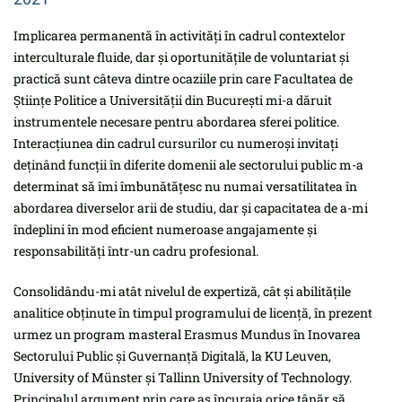
Implicarea permanentă în activități în cadrul contextelor
interculturale fluide, dar și oportunitățile de voluntariat și
practică sunt câteva dintre ocaziile prin care Facultatea de
Științe Politice a Universității din București mi-a dăruit
instrumentele necesare pentru abordarea sferei politice.
Interacțiunea din cadrul cursurilor cu numeroși invitați
deținând funcții în diferite domenii ale sectorului public m-a
determinat să îmi îmbunătățesc nu numai versatilitatea în
abordarea diverselor arii de studiu, dar și capacitatea de a-mi
îndeplini în mod eficient numeroase angajamente și
responsabilități într-un cadru profesional.
Consolidându-mi atât nivelul de expertiză, cât și abilitățile
analitice obținute în timpul programului de licență, în prezent
urmez un program masteral Erasmus Mundus în Inovarea
Sectorului Public și Guvernanță Digitală, la KU Leuven,
University of Münster și Tallinn University of Technology.
Principalul argument prin care aș încuraja orice tânăr să