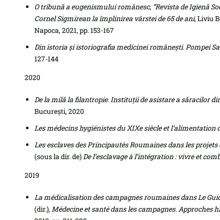
O tribună a eugenismului românesc, ”Revista de Igienă Soc
Cornel Sigmirean la împlinirea vârstei de 65 de ani
, Liviu 
Napoca, 2021, pp. 153-167
Din istoria și istoriografia medicinei românești.
Pompei Sa
127-144
2020
De la milă la filantropie. Instituţii de asistare a săracilo
București, 2020
Les médecins hygiénistes du XIXe siècle et l’alimentatio
Les esclaves des Principautés Roumaines dans les projets d
(sous la dir. de)
De l’esclavage à l’intégration : vivre et com
2019
La médicalisation des campagnes roumaines dans Le Guide
(dir.),
Médecine et santé dans les campagnes. Approches h