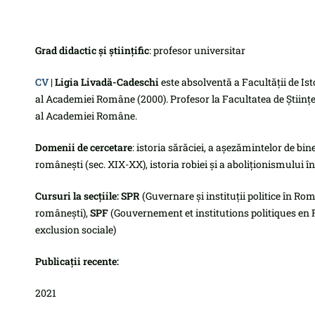
Grad didactic și științific
: profesor universitar
CV
|
Ligia Livadă-Cadeschi
este absolventă a Facultății de Isto
al Academiei Române (2000). Profesor la Facultatea de Științe P
al Academiei Române.
Domenii de cercetare
: istoria sărăciei, a așezămintelor de bine
românești (sec. XIX-XX), istoria robiei și a aboliționismului î
Cursuri la secțiile: SPR
(Guvernare și instituții politice în Ro
româneşti),
SPF
(Gouvernement et institutions politiques en 
exclusion sociale)
Publicații recente:
2021