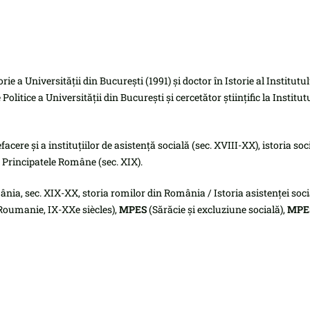
rie a Universității din București (1991) și doctor în Istorie al Institu
olitice a Universității din București și cercetător științific la Instit
facere și a instituțiilor de asistență socială (sec. XVIII-XX), istoria soc
n Principatele Române (sec. XIX).
mânia, sec. XIX-XX, storia romilor din România / Istoria asistenţei soci
Roumanie, IX-XXe siècles),
MPES
(Sărăcie şi excluziune socială),
MPE