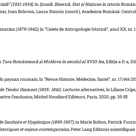
ială” (1931-1934)
, în
Școală, Biserică, Stat și Națiune în istoria Români
Boar, Ioan Bolovan, Laura Stanciu (coord.), Academia Română. Centrul 
marian (1879-1942)
, în ”Caiete de Antropologie Istorică”, anul XX, nr. 1
r din Ţara Românească şi Moldova în secolul al XVIII-lea
, Ediția a II-a, 
n du paysan roumain
, în ”Revue Histoire, Médecine, Santé”, nr. 17/été 20
e Teodor Diamant (1835 ; 1841). Lectures alternatives
, în Liliane Cri
battre l’exclusion
, Michel Houdiard Editeurs, Paris, 2020, pp. 35-55
 Sanitaire et Hygiénique (1899-1907)
, in Marie Bolton, Patrick Four
istoriques et enjeux contemporains
, Peter Lang Editions scientifiques