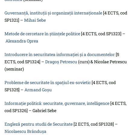
Guvernanţă, instituţii şi organizaţii internaţionale
[4 ECTS, cod
SP1321] –
Mihai Sebe
Metode de cercetare în ştiinţele politice
[4 ECTS, cod SP1323] –
Alexandra Oprea
Introducere în securitatea informației și a documentelor
[5
ECTS, cod SP1324] –
Dragoș Petrescu
(curs) & Nicolae Petrescu
(seminar)
Probleme de securitate în spațiul ex-sovietic
[4 ECTS, cod
SP1325] –
Armand Goșu
Informaţie politică: securitate, guvernare, intelligence
[4 ECTS,
cod SP1326] – Gabriel Sebe
Engleză pentru studii de Securitate
[2 ECTS, cod SP1328] –
Nicolaescu Brândușa