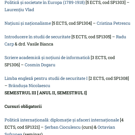
Politică şi societate în Europa (1789-1918)
[5 ECTS, cod SP1303] –
Laurențiu Vlad
Naţiuni şi naţionalisme
[5 ECTS, cod SP1304] –
Cristina Petrescu
Introducere în studii de securitate
[5 ECTS, cod SP1305] –
Radu
Carp
& drd. Vasile Bianca
Scriere academică și noțiuni de informatică
[3 ECTS, cod
SP1306] –
Cosmin Dogaru
Limba engleză pentru studii de securitate I
[2 ECTS, cod SP1308]
–
Brândușa Nicolaescu
SEMESTRUL III [ ANUL II, SEMESTRUL I]
Cursuri obligatorii
Politică internaţională: diplomație și afaceri internaționale
[4
ECTS, cod SP1321] –
Șerban Cioculescu
(curs) &
Octavian
Sofronea
(seminar)