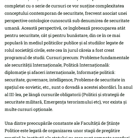
completat cu o serie de cursuri ce vor susține complexitatea
conceptului contemporan de securitate, frecvent asociat unei
perspective ontologice cunoscută sub denumirea de securitate
umană. Această perspectivă, ce înglobează preocuparea atât
pentru securitate, cât și pentru bunăstare, din ce în ce mai
populară în mediul politicilor publice și al studiilor legate de
rolul societății civile, este cea în jurul căreia a fost creat
programul de studii. Cursuri precum: Probleme fundamentale
ale securității Internaționale, Politică Internațională:
diplomație și afaceri internaționale, Informație politică:
securitate, guvernare, intelligence, Probleme de securitate in
spațiul ex-sovietic, etc., sunt o dovadă a acestei abordări. În anul
al III-lea, pe lângă cursurile obligatorii (Politici și strategii de
securitate militară, Emergența terorismului etc), vor exista și
multe cursuri opționale.
Una dintre preocupările constante ale Facultății de Științe
Politice este legată de organizarea unor stagii de pregătire
practică în instituții ale statului cu care sunt semnate acorduri