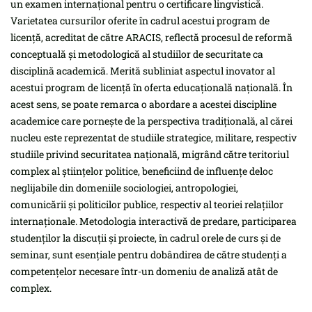
un examen internațional pentru o certificare lingvistică.
Varietatea cursurilor oferite în cadrul acestui program de
licență, acreditat de către ARACIS, reflectă procesul de reformă
conceptuală și metodologică al studiilor de securitate ca
disciplină academică. Merită subliniat aspectul inovator al
acestui program de licență în oferta educațională națională. În
acest sens, se poate remarca o abordare a acestei discipline
academice care pornește de la perspectiva tradițională, al cărei
nucleu este reprezentat de studiile strategice, militare, respectiv
studiile privind securitatea națională, migrând către teritoriul
complex al științelor politice, beneficiind de influențe deloc
neglijabile din domeniile sociologiei, antropologiei,
comunicării și politicilor publice, respectiv al teoriei relațiilor
internaționale. Metodologia interactivă de predare, participarea
studenților la discuții și proiecte, în cadrul orele de curs și de
seminar, sunt esențiale pentru dobândirea de către studenți a
competențelor necesare într-un domeniu de analiză atât de
complex.