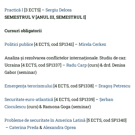
Practică I
[3 ECTS] –
Sergiu Delcea
SEMESTRUL V [ANUL III, SEMESTRUL I]
Cursuri obligatorii
Politici publice
[4 ECTS, cod SP1341] –
Mirela Cerkez
Analiza și rezolvarea conflictelor internaționale. Studiu de caz:
Ucraina [4 ECTS, cod SP1337] –
Radu Carp
(curs) & drd. Denisa
Gabor (seminar)
Emergența terorismului
[4 ECTS, cod SP1338] –
Dragoș Petrescu
Securitate euro-atlantică
[4 ECTS, cod SP1339] –
Șerban
Cioculescu
(curs) & Ramona Goga (seminar)
Probleme de securitate în America Latină
[5 ECTS, cod SP1340]
–
Caterina Preda
&
Alexandra Oprea