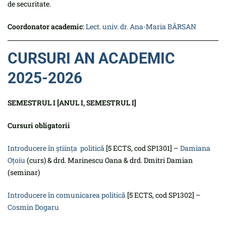
de securitate.
Coordonator academic
:
Lect. univ. dr. Ana-Maria BÂRSAN
CURSURI AN ACADEMIC
2025-2026
SEMESTRUL I [ANUL I, SEMESTRUL I]
Cursuri obligatorii
Introducere în știinţa politică
[5 ECTS, cod SP1301] –
Damiana
Oțoiu
(curs) & drd. Marinescu Oana & drd. Dmitri Damian
(seminar)
Introducere în comunicarea politică
[5 ECTS, cod SP1302] –
Cosmin Dogaru