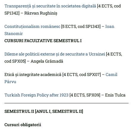
Transparență și securitate în societatea digitală
[4 ECTS, cod
SP1342] – Răzvan Rughiniș
Constituționalism românesc
[5 ECTS, cod SP1343] –
Ioan
Stanomir
CURSURI FACULTATIVE SEMESTRUL I
Dileme ale politicii externe și de securitate a Ucrainei
[4 ECTS,
cod SPX05] – Angela Grămadă
Etică și integritate academică [4 ECTS, cod SPX07] –
Camil
Pârvu
Turkish Foreign Policy after 1923
[4 ECTS, SPX09] – Enis Tulca
SEMESTRUL II [ANUL I, SEMESTRUL II]
Cursuri obligatorii