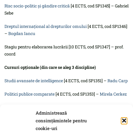
Risc socio-politic şi gândire critică
[4 ECTS, cod SP1345] – Gabriel
Sebe
Dreptul internaţional al drepturilor omului
[4 ECTS, cod SP1346]
–
Bogdan Iancu
Stagiu pentru elaborarea lucrării [10 ECTS, cod SP1347] – prof.
coord
Cursuri opționale (din care se aleg 3 discipline)
Studii avansate de intelligence
[4 ECTS, cod SP1351] –
Radu Carp
Politici publice comparate
[4 ECTS, cod SP1353] –
Mirela Cerkez
De la URSS la Federația Rusă
[4 ECTS, cod SP1354] –
Armand
Administrează
Goșu
consimțămintele pentru
Teoria și istoria liberalismului
[4 ECTS, cod SP1356] –
Miruna
cookie-uri