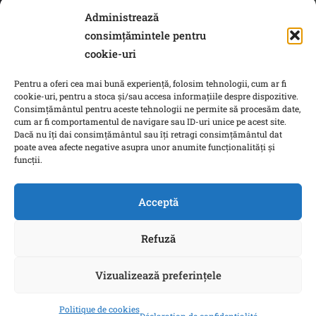
Administrează
consimțămintele pentru
cookie-uri
Biblioteca Centrală Universitară „Carol I” (BCU)
Pentru a oferi cea mai bună experiență, folosim tehnologii, cum ar fi
Biblioteca CEREFREA Villa Noël
cookie-uri, pentru a stoca și/sau accesa informațiile despre dispozitive.
Consimțământul pentru aceste tehnologii ne permite să procesăm date,
cum ar fi comportamentul de navigare sau ID-uri unice pe acest site.
Mediateca Institutului Francez din București
Dacă nu îți dai consimțământul sau îți retragi consimțământul dat
poate avea afecte negative asupra unor anumite funcționalități și
New Europe College
funcții.
Biblioteca Națională a României
Acceptă
Bazele de date on line asigurate prin platforma
ANELIS PLUS
Refuză
Vizualizează preferințele
Copyright © 2022 Facultatea de Științe Politice a
Universității din București. All rights reserved.
Politique de cookies