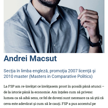
Andrei Macsut
Secţia în limba engleză, promoţia 2007 licenţă şi
2010 master (Masters in Comparative Politics)
La FSP am re-învăţat ce învăţasem prost în şcoală până atunci –
de la istorie până la economie. Am înţeles cum să privesc
lumea ca să aibă sens, ce fel de dovezi sunt necesare ca să ştii că
ceva este adevărat şi cum să le cauţi. FSP a pus accentul pe