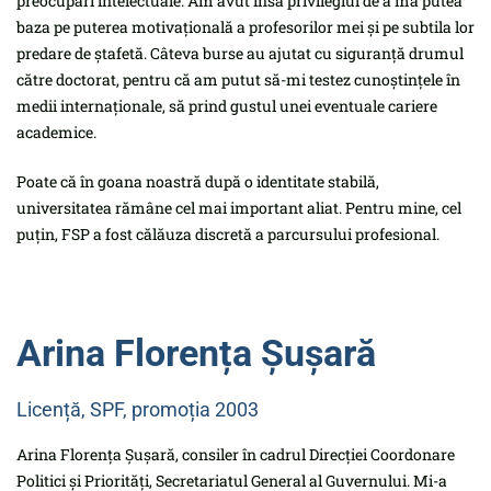
preocupări intelectuale. Am avut însă privilegiul de a mă putea
baza pe puterea motivațională a profesorilor mei și pe subtila lor
predare de ștafetă. Câteva burse au ajutat cu siguranță drumul
către doctorat, pentru că am putut să-mi testez cunoștințele în
medii internaționale, să prind gustul unei eventuale cariere
academice.
Poate că în goana noastră după o identitate stabilă,
universitatea rămâne cel mai important aliat. Pentru mine, cel
puțin, FSP a fost călăuza discretă a parcursului profesional.
Arina Florența Șușară
Licență, SPF, promoția 2003
Arina Florența Șușară, consiler în cadrul Direcției Coordonare
Politici și Priorități, Secretariatul General al Guvernului. Mi-a