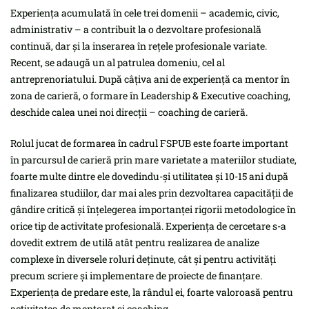
Experiența acumulată în cele trei domenii – academic, civic,
administrativ – a contribuit la o dezvoltare profesională
continuă, dar și la inserarea în rețele profesionale variate.
Recent, se adaugă un al patrulea domeniu, cel al
antreprenoriatului. După câțiva ani de experiență ca mentor în
zona de carieră, o formare în Leadership & Executive coaching,
deschide calea unei noi direcții – coaching de carieră.
Rolul jucat de formarea în cadrul FSPUB este foarte important
în parcursul de carieră prin mare varietate a materiilor studiate,
foarte multe dintre ele dovedindu-și utilitatea și 10-15 ani după
finalizarea studiilor, dar mai ales prin dezvoltarea capacității de
gândire critică și înțelegerea importanței rigorii metodologice în
orice tip de activitate profesională. Experiența de cercetare s-a
dovedit extrem de utilă atât pentru realizarea de analize
complexe în diversele roluri deținute, cât și pentru activități
precum scriere și implementare de proiecte de finanțare.
Experiența de predare este, la rândul ei, foarte valoroasă pentru
activitatea de mentorat și coaching.