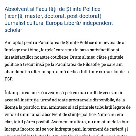
Absolvent al Facultății de Științe Politice
(licență, master, doctorat, post-doctorat)
Jurnalist cultural Europa Liberă/ independent
scholar
Am optat pentru Facultatea de Științe Politice din nevoia de a
înțelege mai bine „forțele” care stau la baza satisfacțiilor și
insatisfacțiilor noastre cotidiene. Drumul meu către științele
politice a trecut însă pe la Facultatea de Filosofie, pe care am
abandonat-o ulterior spre a mă dedica full-time cursurilor de la
FSP.
Întâmplarea face că aveam să petrec mai mult de zece ani în
această instituție, urmând toate programele disponibile, de la
licență la postdoc. Îmi amintesc și azi primele tribulații legate de
viitorul unui tânăr absolvent de științe politice. Nimic nu era
clar, totul părea posibil. Asemeni multora, nu am știut de la bun
început încotro mi se vor îndrepta pașii în termeni de carieră și