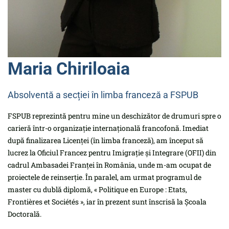
Maria Chiriloaia
Absolventă a secției în limba franceză a FSPUB
FSPUB reprezintă pentru mine un deschizător de drumuri spre o
carieră într-o organizație internațională francofonă. Imediat
după finalizarea Licenței (în limba franceză), am început să
lucrez la Oficiul Francez pentru Imigrație și Integrare (OFII) din
cadrul Ambasadei Franței în România, unde m-am ocupat de
proiectele de reinserție. În paralel, am urmat programul de
master cu dublă diplomă, « Politique en Europe : Etats,
Frontières et Sociétés », iar în prezent sunt înscrisă la Școala
Doctorală.