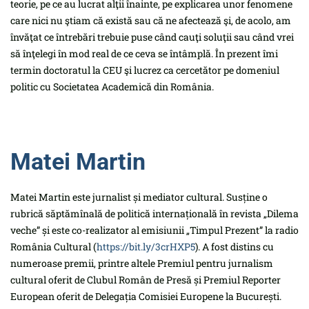
teorie, pe ce au lucrat alţii înainte, pe explicarea unor fenomene
care nici nu ştiam că există sau că ne afectează şi, de acolo, am
învăţat ce întrebări trebuie puse când cauţi soluţii sau când vrei
să înţelegi în mod real de ce ceva se întâmplă. În prezent îmi
termin doctoratul la CEU şi lucrez ca cercetător pe domeniul
politic cu Societatea Academică din România.
Matei Martin
Matei Martin este jurnalist și mediator cultural. Susține o
rubrică săptămînală de politică internațională în revista „Dilema
veche” și este co-realizator al emisiunii „Timpul Prezent” la radio
România Cultural (
https://bit.ly/3crHXP5
). A fost distins cu
numeroase premii, printre altele Premiul pentru jurnalism
cultural oferit de Clubul Român de Presă și Premiul Reporter
European oferit de Delegația Comisiei Europene la București.