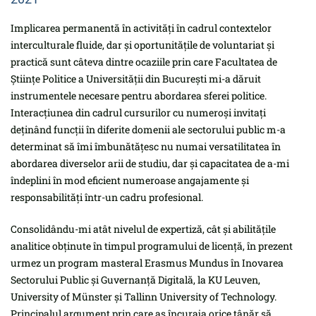
Implicarea permanentă în activități în cadrul contextelor
interculturale fluide, dar și oportunitățile de voluntariat și
practică sunt câteva dintre ocaziile prin care Facultatea de
Științe Politice a Universității din București mi-a dăruit
instrumentele necesare pentru abordarea sferei politice.
Interacțiunea din cadrul cursurilor cu numeroși invitați
deținând funcții în diferite domenii ale sectorului public m-a
determinat să îmi îmbunătățesc nu numai versatilitatea în
abordarea diverselor arii de studiu, dar și capacitatea de a-mi
îndeplini în mod eficient numeroase angajamente și
responsabilități într-un cadru profesional.
Consolidându-mi atât nivelul de expertiză, cât și abilitățile
analitice obținute în timpul programului de licență, în prezent
urmez un program masteral Erasmus Mundus în Inovarea
Sectorului Public și Guvernanță Digitală, la KU Leuven,
University of Münster și Tallinn University of Technology.
Principalul argument prin care aș încuraja orice tânăr să