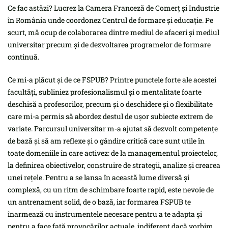
Ce fac astăzi? Lucrez la Camera Franceză de Comerț și Industrie
în România unde coordonez Centrul de formare și educație. Pe
scurt, mă ocup de colaborarea dintre mediul de afaceri și mediul
universitar precum și de dezvoltarea programelor de formare
continuă.
Ce mi-a plăcut și de ce FSPUB? Printre punctele forte ale acestei
facultăți, subliniez profesionalismul și o mentalitate foarte
deschisă a profesorilor, precum și o deschidere și o flexibilitate
care mi-a permis să abordez destul de ușor subiecte extrem de
variate. Parcursul universitar m-a ajutat să dezvolt competențe
de bază și să am reflexe și o gândire critică care sunt utile în
toate domeniile în care activez: de la managementul proiectelor,
la definirea obiectivelor, construire de strategii, analize și crearea
unei rețele. Pentru a se lansa în această lume diversă și
complexă, cu un ritm de schimbare foarte rapid, este nevoie de
un antrenament solid, de o bază, iar formarea FSPUB te
înarmează cu instrumentele necesare pentru a te adapta și
pentru a face față provocărilor actuale, indiferent dacă vorbim