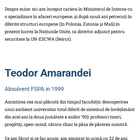
Despre mine: mi-am început cariera în Ministerul de Interne cu
o specializare în afaceri europene, și după nouă ani petrecuți în
diferite structuri europene (în Polonia, Estonia și Mali) în
prezent lucrez la Națiunile Unite, ca director adjunct pentru
securitate la UN-ESCWA (Beirut).
Teodor Amarandei
Absolvent FSPA in 1999
Amintirea cea mai plăcută din timpul facultății: descoperirea
unui ambient universitar total diferit de sistemul de învățământ
din acei ani (a doua jumătate a anilor ‘90): profesori tineri,
pregătiți, open-mind, cărora chiar le păsa de părerea noastră.
Ce am făcut și ce fac acum: am emigrat in urmă cu 22 de ani,