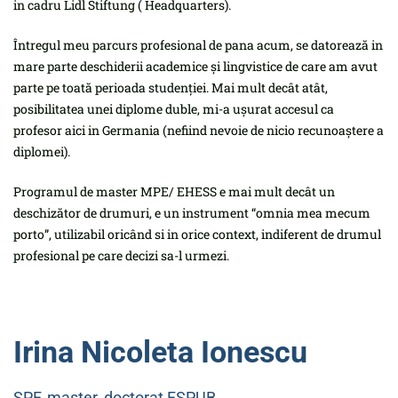
in cadru Lidl Stiftung ( Headquarters).
Întregul meu parcurs profesional de pana acum, se datorează in
mare parte deschiderii academice și lingvistice de care am avut
parte pe toată perioada studenției. Mai mult decât atât,
posibilitatea unei diplome duble, mi-a ușurat accesul ca
profesor aici in Germania (nefiind nevoie de nicio recunoaștere a
diplomei).
Programul de master MPE/ EHESS e mai mult decât un
deschizător de drumuri, e un instrument “omnia mea mecum
porto”, utilizabil oricând si in orice context, indiferent de drumul
profesional pe care decizi sa-l urmezi.
Irina Nicoleta Ionescu
SPF, master, doctorat FSPUB