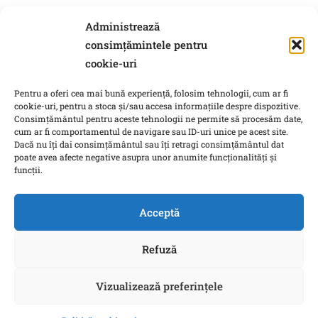
Diploma de absolvire/diploma de licență sau diploma
Administrează
echivalentă
consimțămintele pentru
Foaia matricolă/suplimentul la diplomă
cookie-uri
Dovada achitării taxei de înscriere la concursul de admitere
Pentru a oferi cea mai bună experiență, folosim tehnologii, cum ar fi
(199 RON), taxa se pătește prin transfer bancar/ordin de plată
cookie-uri, pentru a stoca și/sau accesa informațiile despre dispozitive.
(IBAN RO67RNCB0076010452620072), detalii plată:
Consimțământul pentru aceste tehnologii ne permite să procesăm date,
cum ar fi comportamentul de navigare sau ID-uri unice pe acest site.
„Facultatea de Științe Politice-taxă de admitere studii
Dacă nu îți dai consimțământul sau îți retragi consimțământul dat
postuniversitare și numele studentului„
poate avea afecte negative asupra unor anumite funcționalități și
funcții.
15 septembrie 2026
: selecția candidaților
16-18 septembrie 2026:
confirmarea locurilor (candidații validați
trebuie să aducă toate documentele de la dosar în original și
Acceptă
copie) și
Cererea de confirmare
–
Refuză
Toate detaliile sunt disponibile pe pagina programului
AICI
Vizualizează preferințele
Copyright © 2022 Facultatea de Științe Politice a