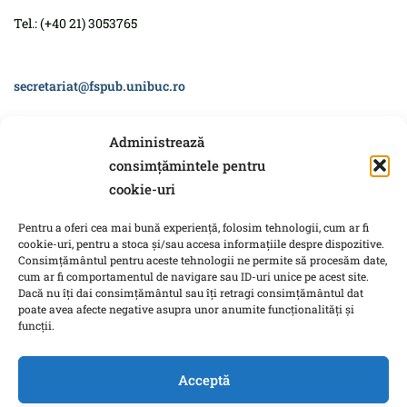
Tel.: (+40 21) 3053765
secretariat@fspub.unibuc.ro
(În luna august a fiecărui an secretariatul este închis publicului.
Administrează
Pentru urgențe vă rugăm să scrieți pe adresa de mail a
consimțămintele pentru
secretariatului).
cookie-uri
Pentru a oferi cea mai bună experiență, folosim tehnologii, cum ar fi
cookie-uri, pentru a stoca și/sau accesa informațiile despre dispozitive.
Consimțământul pentru aceste tehnologii ne permite să procesăm date,
cum ar fi comportamentul de navigare sau ID-uri unice pe acest site.
Dacă nu îți dai consimțământul sau îți retragi consimțământul dat
poate avea afecte negative asupra unor anumite funcționalități și
funcții.
Acceptă