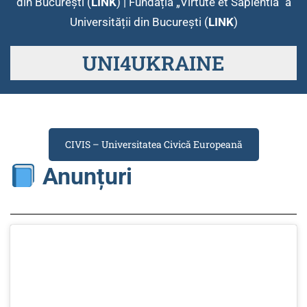
din Bucureşti (
LINK
) | Fundația „Virtute et Sapientia” a
Universității din București (
LINK
)
UNI4UKRAINE
CIVIS – Universitatea Civică Europeană
Anunțuri