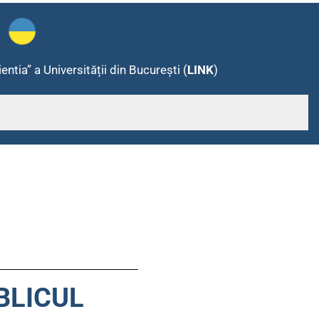
ientia” a Universității din București (
LINK
)
BLICUL