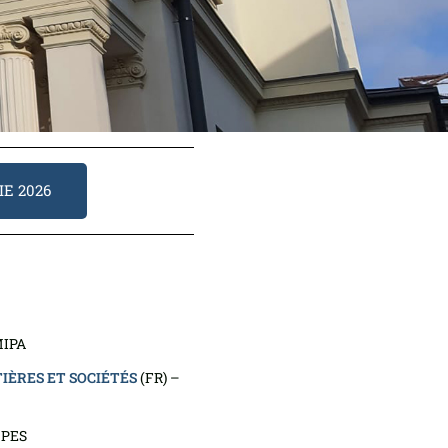
E 2026
MIPA
TIÈRES ET SOCIÉTÉS
(FR) –
MPES