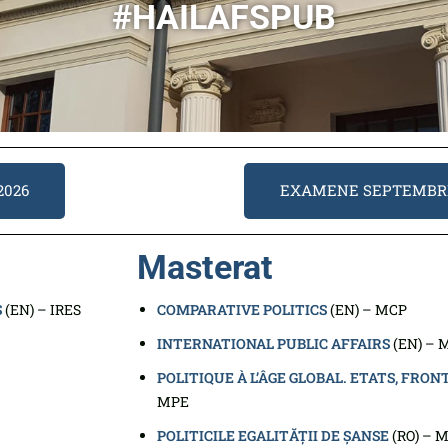
#HAILAFSPUB
2026
EXAMENE SEPTEMBRI
Masterat
S
(EN) – IRES
COMPARATIVE POLITICS
(EN) – MCP
INTERNATIONAL PUBLIC AFFAIRS
(EN) – 
POLITIQUE À L’ÂGE GLOBAL. ETATS, FRON
MPE
POLITICILE EGALITĂȚII DE ȘANSE
(RO) – 